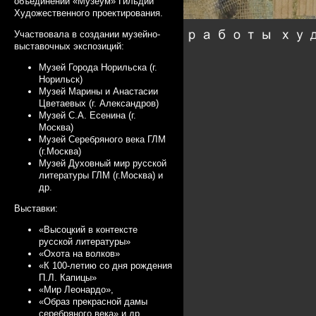
объединении «Музеум» Гильдии
Художественного проектирования.
Участвовала в создании музейно-
выставочных экспозиций:
Работы худ
Музей Города Норильска (г.
Норильск)
Музей Марины и Анастасии
Цветаевых (г. Александров)
Музей С.А. Есенина (г.
Москва)
Музей Серебряного века ГЛМ
(г.Москва)
Музей Духовный мир русской
литературы ГЛМ (г.Москва) и
др.
Выставки:
«Высоцкий в контексте
русской литературы»
«Охота на волков»
«К 100-летию со дня рождения
П.Л. Капицы»
«Мир Леонардо»,
«Образ прекрасной дамы
серебряного века» и др.